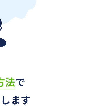
方法
で
案します