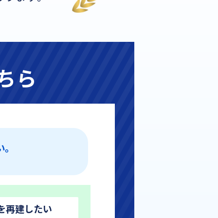
ちら
い。
を再建したい