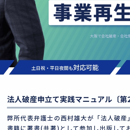
大阪で会社破産・会社
対応可能
土日祝・平日夜間も
法人破産申立て実践マニュアル〔第
弊所代表弁護士の西村雄大が「法人破産
書籍に著書(共著)として参加し出版して