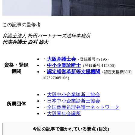
この記事の監修者
弁護士法人 梅田パートナーズ法律事務所
代表弁護士 西村 雄大
・
大阪弁護士会
（登録番号 49195）
資格・登録
・
中小企業診断士
（登録番号 412306）
機関
・
認定経営革新等支援機関
（認定支援機関ID
107527005106）
・
大阪中小企業診断士協会
・
日本中小企業診断士協会
所属団体
・
全国倒産処理弁護士ネットワーク
・
大阪青年会議所
今回の記事で書かれている要点 (目次)