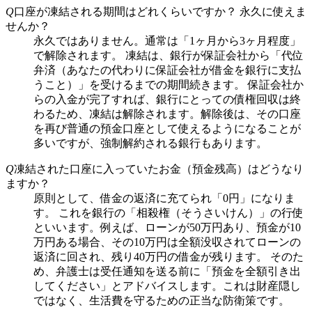
Q
口座が凍結される期間はどれくらいですか？ 永久に使えま
せんか？
永久ではありません。通常は「1ヶ月から3ヶ月程度」
で解除されます。 凍結は、銀行が保証会社から「代位
弁済（あなたの代わりに保証会社が借金を銀行に支払
うこと）」を受けるまでの期間続きます。 保証会社か
らの入金が完了すれば、銀行にとっての債権回収は終
わるため、凍結は解除されます。解除後は、その口座
を再び普通の預金口座として使えるようになることが
多いですが、強制解約される銀行もあります。
Q
凍結された口座に入っていたお金（預金残高）はどうなり
ますか？
原則として、借金の返済に充てられ「0円」になりま
す。 これを銀行の「相殺権（そうさいけん）」の行使
といいます。例えば、ローンが50万円あり、預金が10
万円ある場合、その10万円は全額没収されてローンの
返済に回され、残り40万円の借金が残ります。 そのた
め、弁護士は受任通知を送る前に「預金を全額引き出
してください」とアドバイスします。これは財産隠し
ではなく、生活費を守るための正当な防衛策です。