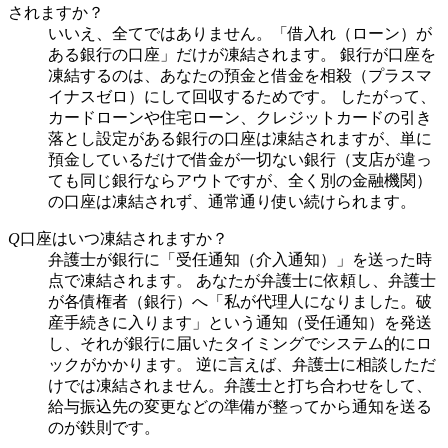
されますか？
いいえ、全てではありません。「借入れ（ローン）が
ある銀行の口座」だけが凍結されます。 銀行が口座を
凍結するのは、あなたの預金と借金を相殺（プラスマ
イナスゼロ）にして回収するためです。 したがって、
カードローンや住宅ローン、クレジットカードの引き
落とし設定がある銀行の口座は凍結されますが、単に
預金しているだけで借金が一切ない銀行（支店が違っ
ても同じ銀行ならアウトですが、全く別の金融機関）
の口座は凍結されず、通常通り使い続けられます。
Q
口座はいつ凍結されますか？
弁護士が銀行に「受任通知（介入通知）」を送った時
点で凍結されます。 あなたが弁護士に依頼し、弁護士
が各債権者（銀行）へ「私が代理人になりました。破
産手続きに入ります」という通知（受任通知）を発送
し、それが銀行に届いたタイミングでシステム的にロ
ックがかかります。 逆に言えば、弁護士に相談しただ
けでは凍結されません。弁護士と打ち合わせをして、
給与振込先の変更などの準備が整ってから通知を送る
のが鉄則です。