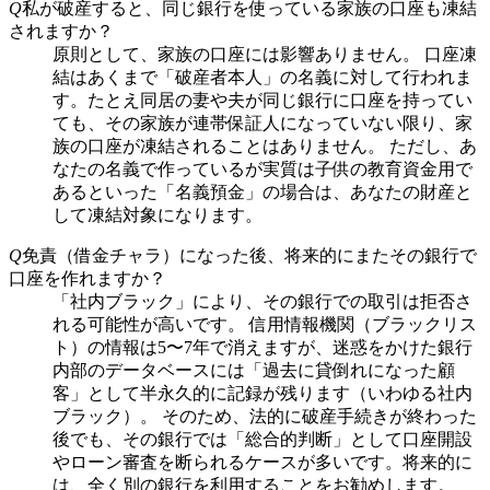
Q
私が破産すると、同じ銀行を使っている家族の口座も凍結
されますか？
原則として、家族の口座には影響ありません。 口座凍
結はあくまで「破産者本人」の名義に対して行われま
す。たとえ同居の妻や夫が同じ銀行に口座を持ってい
ても、その家族が連帯保証人になっていない限り、家
族の口座が凍結されることはありません。 ただし、あ
なたの名義で作っているが実質は子供の教育資金用で
あるといった「名義預金」の場合は、あなたの財産と
して凍結対象になります。
Q
免責（借金チャラ）になった後、将来的にまたその銀行で
口座を作れますか？
「社内ブラック」により、その銀行での取引は拒否さ
れる可能性が高いです。 信用情報機関（ブラックリス
ト）の情報は5〜7年で消えますが、迷惑をかけた銀行
内部のデータベースには「過去に貸倒れになった顧
客」として半永久的に記録が残ります（いわゆる社内
ブラック）。 そのため、法的に破産手続きが終わった
後でも、その銀行では「総合的判断」として口座開設
やローン審査を断られるケースが多いです。将来的に
は、全く別の銀行を利用することをお勧めします。