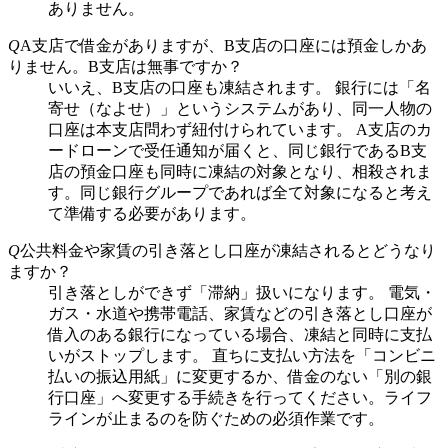
ありません。
Q
A支店で借金がありますが、B支店の口座には預金しかあ
りません。B支店は無事ですか？
いいえ、B支店の口座も凍結されます。 銀行には「名
寄せ（なよせ）」というシステムがあり、同一人物の
口座は本支店問わず紐付けられています。 A支店のカ
ードローンで受任通知が届くと、同じ銀行であるB支
店の預金口座も同時に凍結の対象となり、相殺されま
す。同じ銀行グループであれば全て対象になると考え
て準備する必要があります。
Q
公共料金や家賃の引き落とし口座が凍結されるとどうなり
ますか？
引き落としができず「滞納」扱いになります。 電気・
ガス・水道や携帯電話、家賃などの引き落とし口座が
借入のある銀行になっている場合、凍結と同時に支払
いがストップします。 直ちに支払い方法を「コンビニ
払いの振込用紙」に変更するか、借金のない「別の銀
行口座」へ変更する手続きを行ってください。ライフ
ラインが止まるのを防ぐための必須作業です。