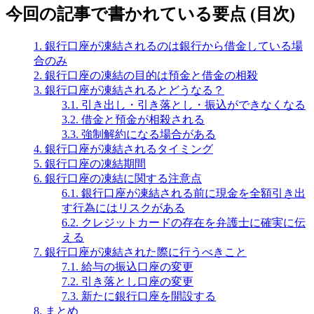
今回の記事で書かれている要点 (目次)
1.
銀行口座が凍結されるのは銀行から借金している場
合のみ
2.
銀行口座の凍結の目的は預金と借金の相殺
3.
銀行口座が凍結されるとどうなる？
3.1.
引き出し・引き落とし・振込ができなくなる
3.2.
借金と預金が相殺される
3.3.
強制解約になる場合がある
4.
銀行口座が凍結されるタイミング
5.
銀行口座の凍結期間
6.
銀行口座の凍結に関する注意点
6.1.
銀行口座が凍結される前に現金を全額引き出
す行為にはリスクがある
6.2.
クレジットカードの存在を弁護士に確実に伝
える
7.
銀行口座が凍結された際に行うべきこと
7.1.
給与の振込口座の変更
7.2.
引き落とし口座の変更
7.3.
新たに銀行口座を開設する
8.
まとめ