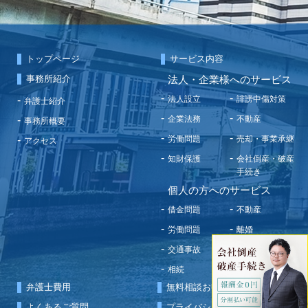
トップページ
サービス内容
事務所紹介
法人・企業様へのサービス
法人設立
誹謗中傷対策
弁護士紹介
企業法務
不動産
事務所概要
労働問題
売却・事業承継
アクセス
知財保護
会社倒産・破産
手続き
個人の方へのサービス
借金問題
不動産
労働問題
離婚
交通事故
刑事事件
相続
その他
弁護士費用
無料相談お申込み
よくあるご質問
プライバシーポリシー