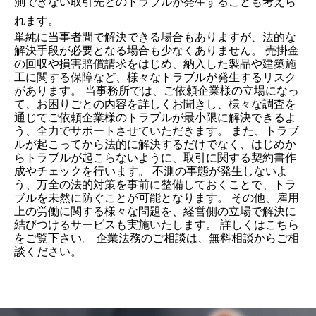
測できない取引先とのトラブルが発生することも考えら
れます。
単純に当事者間で解決できる場合もありますが、法的な
解決手段が必要となる場合も少なくありません。 売掛金
の回収や損害賠償請求をはじめ、納入した製品や建築施
工に関する保障など、
様々なトラブルが発生するリスク
があります。 当事務所では、ご依頼企業様の立場になっ
て、お困りごとの内容を詳しくお聞きし、
様々な調査を
通じてご依頼企業様のトラブルが最小限に解決できるよ
う、
全力でサポートさせていただきます。 また、トラブ
ルが起こってから法的に解決するだけでなく、はじめか
らトラブルが起こらないように、取引に関する契約書作
成やチェックを行います。 不測の事態が発生しないよ
う、万全の法的対策を事前に整備しておくことで、
トラ
ブルを未然に防ぐことが可能となります。 その他、雇用
上の労働に関する様々な問題を、経営側の立場で解決に
結びつけるサービスも実施いたします。 詳しくは
こちら
をご覧下さい。 企業法務のご相談は、
無料相談
からご相
談ください。